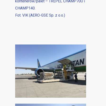
kontenerów/palet – TREPEL CHAMP70U i
CHAMP140.
Fot. VIK (AERO-GSE Sp. z o.o.)
Telefon
E-mail
Kraj
Termin dostawy