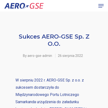
Hit enter to search or ESC to close
Sukces AERO-GSE Sp. Z
O.o.
By
aero-gse-admin
26 sierpnia 2022
Nazwa firmy
W sierpniu 2022 r. AERO-GSE Sp. z o.o. z
sukcesem dostarczyła do
Międzynarodowego Portu Lotniczego
Samarkanda urządzenia do załadunku
Osoba kontaktowa