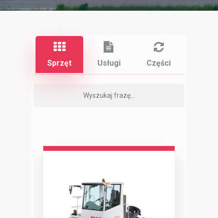
Nazwa firmy
Osoba kontaktowa
Sprzęt
Usługi
Części
Telefon
E-mail
Kraj