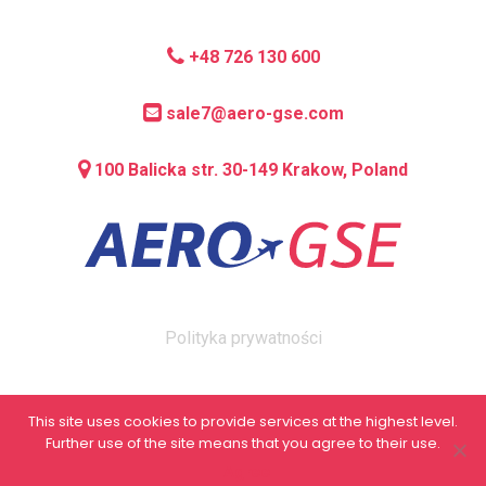
+48 726 130 600
sale7@aero-gse.com
100 Balicka str. 30-149 Krakow, Poland
Polityka prywatności
This site uses cookies to provide services at the highest level.
Further use of the site means that you agree to their use.
© 2026 AERO GSE.
I Agree
CREATED BY:
ASAPDEVS.IT