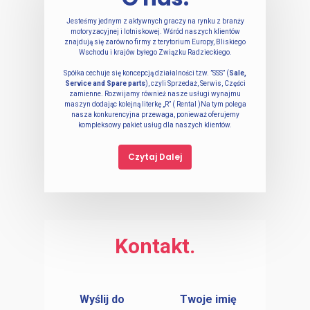
Jesteśmy jednym z aktywnych graczy na rynku z branży
motoryzacyjnej i lotniskowej. Wśród naszych klientów
znajdują się zarówno firmy z terytorium Europy, Bliskiego
Wschodu i krajów byłego Związku Radzieckiego.
Spółka cechuje się koncepcją działalności tzw. ”SSS” (
Sale,
Service and Spare parts
), czyli Sprzedaż, Serwis, Części
zamienne. Rozwijamy również nasze usługi wynajmu
maszyn dodając kolejną literkę „R” ( Rental )Na tym polega
nasza konkurencyjna przewaga, ponieważ oferujemy
kompleksowy pakiet usług dla naszych klientów.
Czytaj Dalej
Strona Główna
Wynajem
Kontakt.
Zgłoszenie Serwi
Urządzenia
O Firmie
Wyślij do
Twoje imię
Urządzenia Obsłu