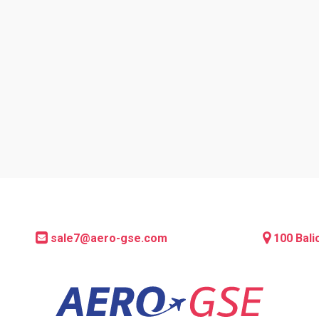
tarze
sale7@aero-gse.com
100 Bali