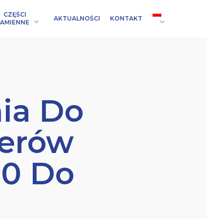
CZĘŚCI
AKTUALNOŚCI
KONTAKT
AMIENNE
ia Do
nerów
0 Do