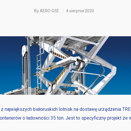
By
AERO GSE
4 sierpnia 2020
wy
m z największych białoruskich lotnisk na dostawę urządzenia 
kontenerów o ładowności 35 ton. Jest to specyficzny projekt ze
u (miesiące)