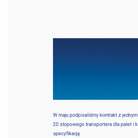
Telefon
E-mail
Kraj
Termin dosta
W maju podpisaliśmy kontrakt z jedny
20 stopowego transportera dla palet i 
Okres wynajm
specyfikację.