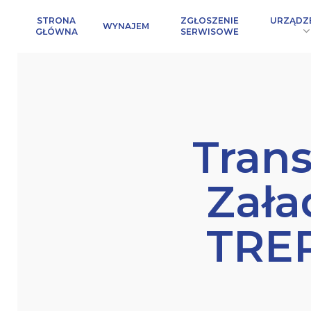
URZĄDZ
STRONA
ZGŁOSZENIE
WYNAJEM
GŁÓWNA
SERWISOWE
Tran
Nazwa firmy
Zała
Hit enter to search or ESC to close
TRE
Osoba konta