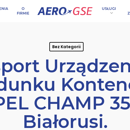
ENIA
USŁUGI
O
Z
FIRMIE
Bez Kategorii
sport Urządzen
dunku Konte
PEL CHAMP 35
ktowa
Białorusi.