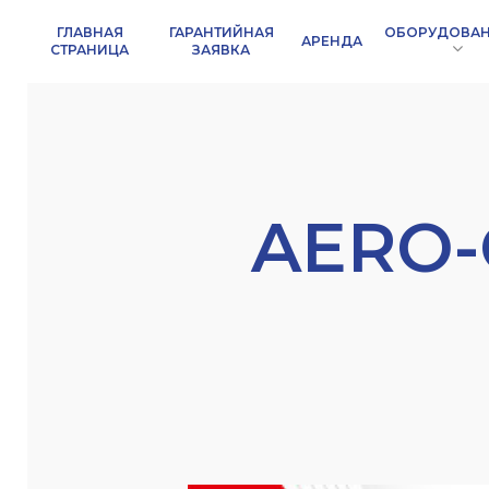
ОБОРУДОВА
ГЛАВНАЯ
ГАРАНТИЙНАЯ
АРЕНДА
СТРАНИЦА
ЗАЯВКА
AERO-
Название ко
Контактное 
Hit enter to search or ESC to close