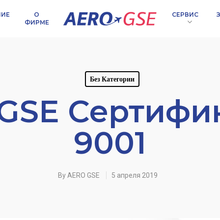
НИЕ
СЕРВИС
О
ФИРМЕ
Без Категории
GSE Сертифик
9001
мпании
By
AERO GSE
5 апреля 2019
лицо